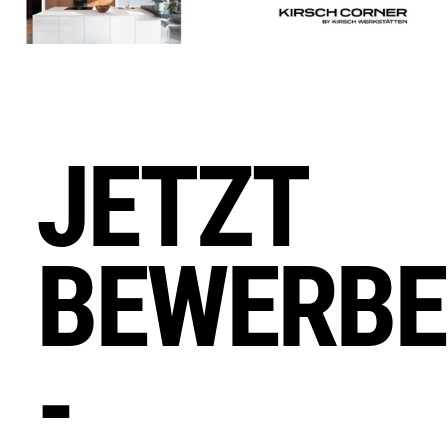
unserem familiären Team in München
Grünwald kannst du dich als
Küchenplaner:in im Backoffice
entfalten. Mit deinem
Organisationstalent und deiner
Erfahrung in der Raumgestaltung oder
JETZT
Küchenplanung wirst du Teil einer
Manufaktur, in der Qualität, Stil
und Herzlichkeit an erster Stelle
BEWERB
stehen. Klingt nach deinem neuen
Lieblingsplatz?
-