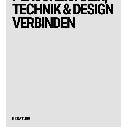
TECHNIK & DESIGN
VERBINDEN
PLAN
Zu u
BERATUNG
all
arc