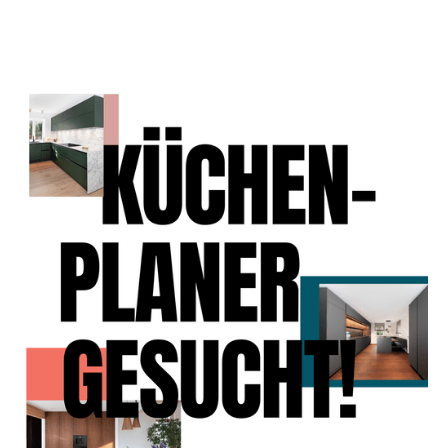
KÜCHENPLANER (W/M/D)
Dein Herz schlägt für Ästhetik und
Organisation? Dann bist du bei uns
goldrichtig!
Du liebst stilvolles Design und hast
ein gutes Gespür für Planung? In