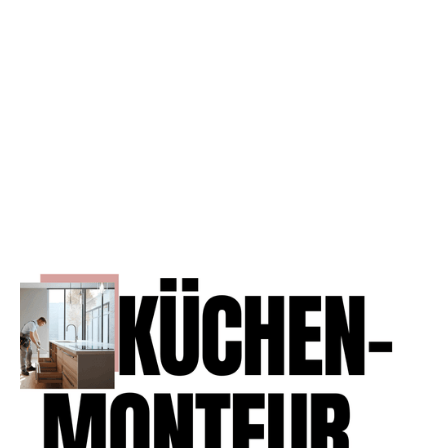
Werkstatt, arbeitest mit Präzision
und hast ein Auge für feine Details?
Dann gehörst du zu uns. Bei Kirsch
Werkstätten bist du nicht irgendeine
Position in der Produktion – du bist
Teil des kreativen Herzens, das aus
einer Idee ein echtes Lieblingsstück
macht. Dich erwartet ein sicherer
Arbeitsplatz mit unbefristetem
Vertrag, eine überdurchschnittliche
Bezahlung und ein Team, das für
Qualität genauso brennt wie du.
Unsere Projekte sind so vielfältig
wie unsere Kunden – individuell
geplant, mit echtem Designanspruch
und viel Liebe zum Handwerk. Wenn du