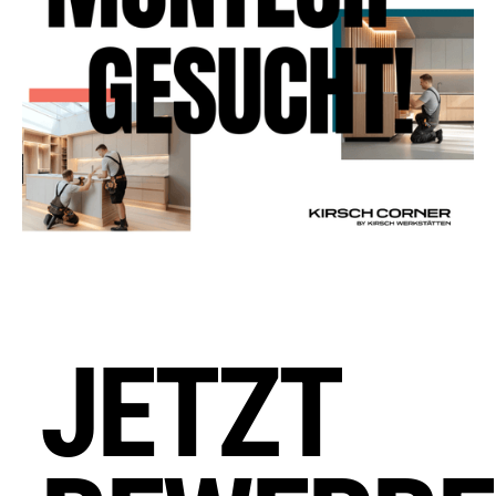
Lust hast, nicht nur zu bauen,
sondern bleibenden Eindruck zu
hinterlassen, freuen wir uns darauf,
dich kennenzulernen.
JETZT