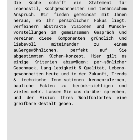
Die Küche schafft ein Statement für
ber
Lebensstil, Kochgewohnheiten und technischem
Bedü
Anspruch. Wir finden gemeinsam mit Ihnen
Spie
heraus, wo Ihr persönlicher Fokus liegt,
und 
verfeinern abstrakte Visionen und Wunsch-
aus
vorstellungen im gemeinsamen Gespräch und
bei
vereinen diese Komponenten gründlich und
Ergo
liebevoll miteinander zu einem
Pfl
außergewöhnlichen, perfekt auf Sie
Arbe
abgestimmten Küchen-konzept. Hier gilt es
Affi
einige Kriterien abzuwägen: per-sönlicher
Bele
Geschmack, Lang-lebigkeit & Qualität, Lebens-
gewohnheiten heute und in der Zukunft, Trends
Je f
& technische Inno-vationen kennenzulernen,
best
bauliche Fakten zu berück-sichtigen und
Rohb
vieles mehr. Lassen Sie uns darüber sprechen,
baul
und der Vision Ihres Wohlfühlortes eine
sind
greifbare Gestalt geben.
Anfa
Küch
vers